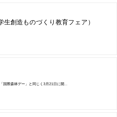
中学生創造ものづくり教育フェア）
！
は「国際森林デー」と同じく3月21日に開...