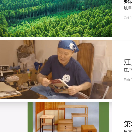
銘
岐阜
Oct 
江
江戸
Feb 
第
日本