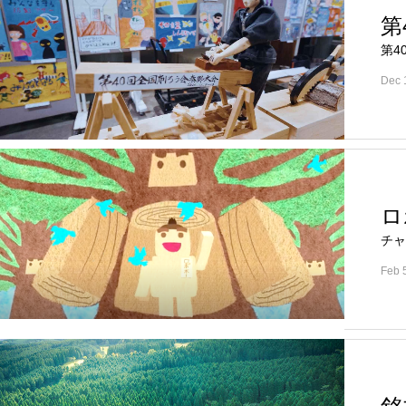
第
第4
Dec 
ロ
チャ
Feb 