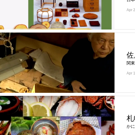
Apr 
佐
関東
Apr 
札
かに