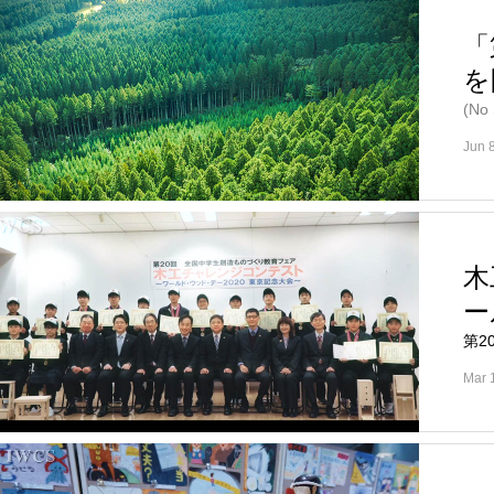
「
を
(No
Jun 
木
ー
第2
Mar 