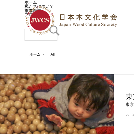
ホーム
私たちについて
推進領域
プログラム
›
ホーム
All
東
東京
Jun 