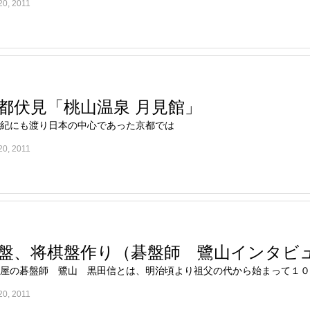
20, 2011
都伏見「桃山温泉 月見館」
紀にも渡り日本の中心であった京都では
20, 2011
盤、将棋盤作り（碁盤師 鷺山インタビ
古屋の碁盤師 鷺山 黒田信とは、明治頃より祖父の代から始まって１０
20, 2011