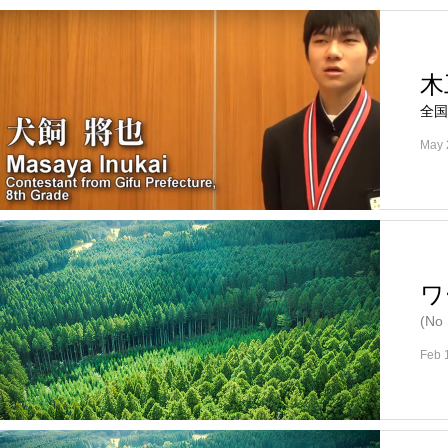
木
全国
May 
ワ
(No
Feb 