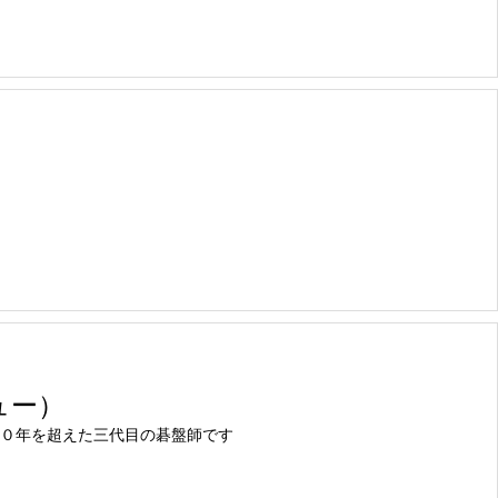
ュー）
０年を超えた三代目の碁盤師です