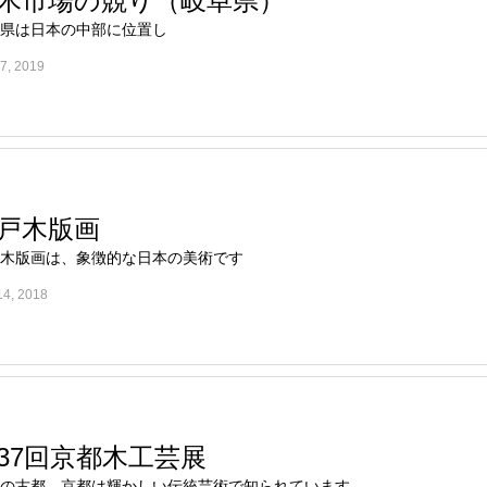
木市場の競り（岐阜県）
県は日本の中部に位置し
17, 2019
戸木版画
木版画は、象徴的な日本の美術です
14, 2018
37回京都木工芸展
の古都、京都は輝かしい伝統芸術で知られています