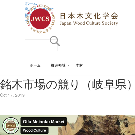
ホーム
私たちについて
推進領域
プログラム
›
›
ホーム
推進領域
木材
銘木市場の競り（岐阜県
Oct 17, 2019